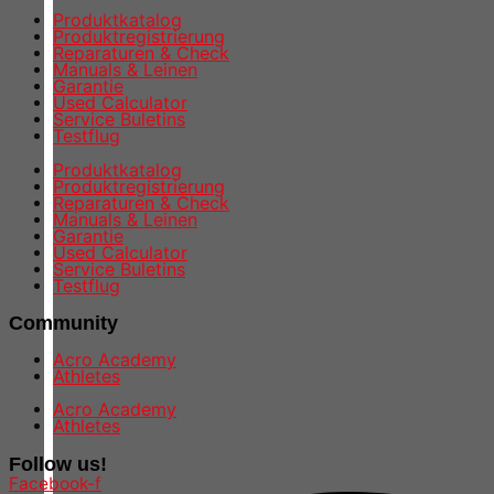
Produktkatalog
Produktregistrierung
Reparaturen & Check
Manuals & Leinen
Garantie
Used Calculator
Service Buletins
Testflug
Produktkatalog
Produktregistrierung
Reparaturen & Check
Manuals & Leinen
Garantie
Used Calculator
Service Buletins
Testflug
Community
Acro Academy
Athletes
Acro Academy
Athletes
Follow us!
Facebook-f