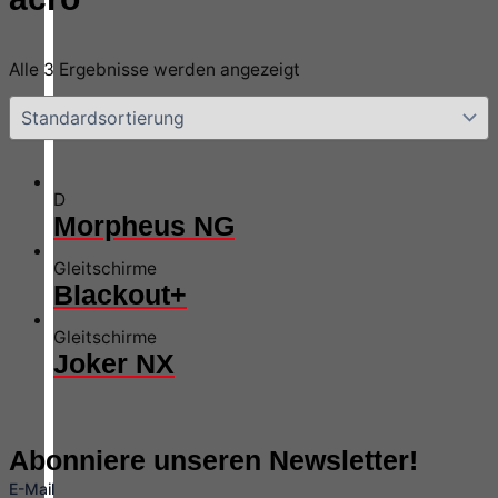
Alle 3 Ergebnisse werden angezeigt
D
Morpheus NG
Gleitschirme
Blackout+
Gleitschirme
Joker NX
Abonniere unseren Newsletter!
E-Mail