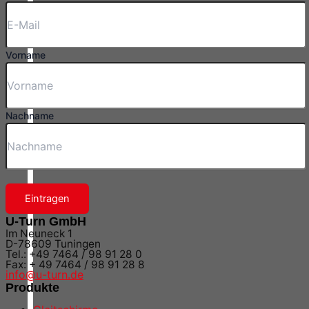
Vorname
Nachname
Eintragen
U-Turn GmbH
Im Neuneck 1
D-78609 Tuningen
Tel.: +49 7464 / 98 91 28 0
Fax: + 49 7464 / 98 91 28 8
info@u-turn.de
Produkte