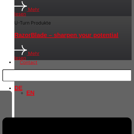
Mehr
lesen
U-Turn Produkte
RazorBlade – sharpen your potential
Mehr
lesen
Contact
DE
EN