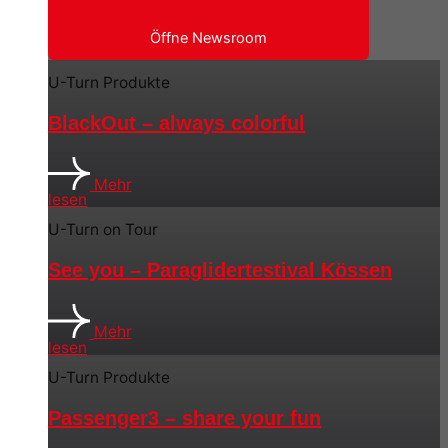
Öffne Newsroom
U-Turn Produkte
BlackOut – always colorful
Mehr
lesen
U-Turn on Tour
See you – Paraglidertestival Kössen
Mehr
lesen
U-Turn Produkte
Passenger3 – share your fun