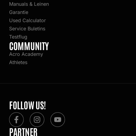
Manuals & Leinen
Garantie
Used Calculator
Service Buletins
Testflug
COMMUNITY
Acro Academy
Athletes
FOLLOW US!
F
I
Y
a
n
o
PARTNER
c
s
u