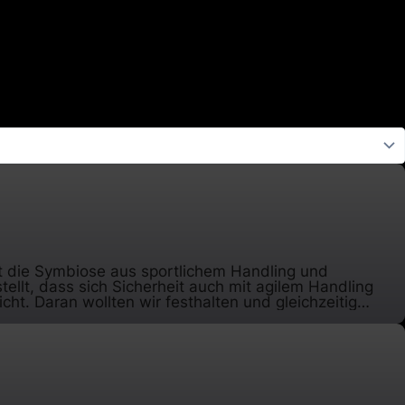
gt die Symbiose aus sportlichem Handling und
ellt, dass sich Sicherheit auch mit agilem Handling
ht. Daran wollten wir festhalten und gleichzeitig
mehr als drei Jahren Entwicklungsarbeit, eröffnet der
und der wichtigste Wert an dem wir den EMOTION