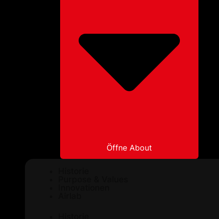
Öffne About
Historie
Purpose & Values
Innovationen
Airlab
Historie