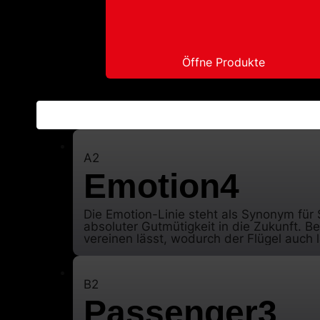
Öffne Produkte
Gleitschirme
A2
Emotion4
Die Emotion-Linie steht als Synonym für
absoluter Gutmütigkeit in die Zukunft. B
vereinen lässt, wodurch der Flügel auch 
konstruktiv alles in Frage stellen, um d
EMOTION in seiner vierten Generation nu
messen: Das sichere Piloten-Lachen nac
B2
Passenger3