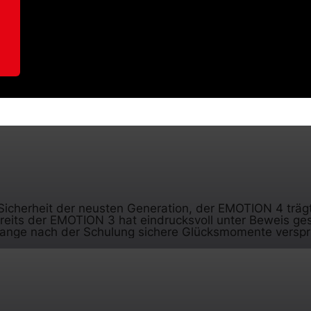
 Sicherheit der neusten Generation, der EMOTION 4 trä
ereits der EMOTION 3 hat eindrucksvoll unter Beweis gest
lange nach der Schulung sichere Glücksmomente verspric
ie A-Klasse-Referenz auf ein neues Level zu heben. Nach 
n wieder eine neue Ära. Schneller, leichter, sicherer 
h der Landung.