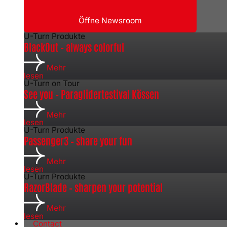
Öffne Newsroom
U-Turn Produkte
BlackOut – always colorful
Mehr
lesen
U-Turn on Tour
See you – Paraglidertestival Kössen
Mehr
lesen
U-Turn Produkte
Passenger3 – share your fun
Mehr
lesen
U-Turn Produkte
RazorBlade – sharpen your potential
Mehr
lesen
Contact