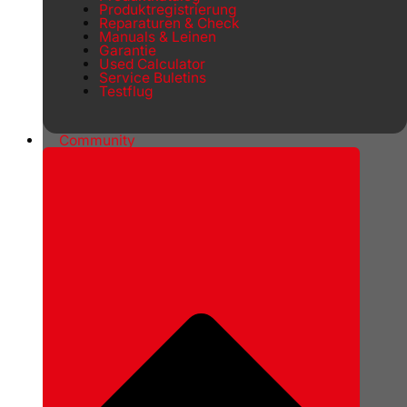
Produktregistrierung
Reparaturen & Check
Manuals & Leinen
Garantie
Used Calculator
Service Buletins
Testflug
Community