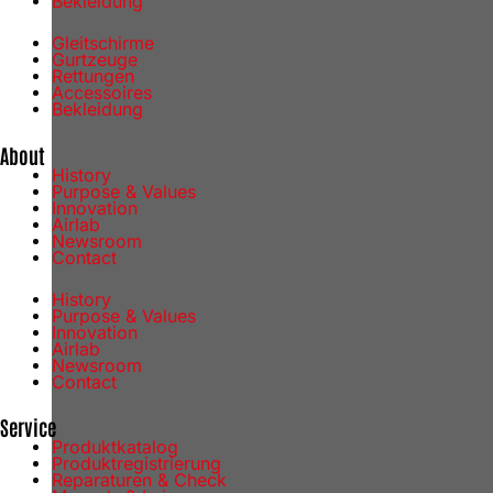
Bekleidung
Gleitschirme
Gurtzeuge
Rettungen
Accessoires
Bekleidung
About
History
Purpose & Values
Innovation
Airlab
Newsroom
Contact
History
Purpose & Values
Innovation
Airlab
Newsroom
Contact
Service
Produktkatalog
Produktregistrierung
Reparaturen & Check