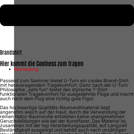
Brandshirt
Hier kommt die Coolness zum tragen
Bekleidung
Passend zum Sommer bietet U-Turn ein cooles Brand-Shirt
mit herausragendem Tragekomfort. Ganz nach der U-Turn
Philosophie „safe fun“ bietet das stylische T-Shirt
funktionalen Tragekomfort für ausgedehnte Flüge und macht
auch nach dem Flug eine richtig gute Figur.
Das hochwertige Qualitäts-Baumwollmaterial liegt
angenehm weich auf der Haut, durch die Verwendung der
reinen Natur-Baumwolle entstehen keine unangenehmen
Geruchsbildungen wie bei der Kunstfaser. Das Material ist,
zusammen mit der top Verarbeitungsqualität, auf Langzeit
Beständigkeit ausgelegt und behält auch nach unzähligen