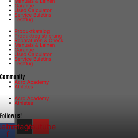
Manuals & Leinen
Garantie
Used Calculator
Service Buletins
Testflug
Produktkatalog
Produktregistrierung
Reparaturen & Check
Manuals & Leinen
Garantie
Used Calculator
Service Buletins
Testflug
Community
Acro Academy
Athletes
Acro Academy
Athletes
Follow us!
cebook-
Instagram
Youtube
f