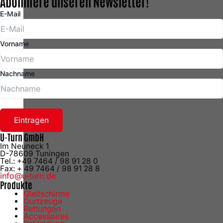
Abonniere unseren Newsletter!
E-Mail
Vorname
Nachname
Eintragen
U-Turn GmbH
Im Neuneck 1
D-78609 Tuningen
Tel.: +49 7464 / 98 91 28 0
Fax: + 49 7464 / 98 91 28 8
info@u-turn.de
Produkte
Gleitschirme
Gurtzeuge
Rettungen
Accessoires