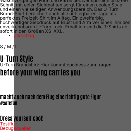
Waschvorgängen Form und Farbe bei. Der sportlich diskrete
Schnitt mit edlen Sichtnähten sorgt für einen coolen Style
und einen vielseitigen Anwendungsbereich. Das U-Turn
Brand-Shirt bereichert auch alle unfliegbaren Tage als
perfektes Freizeit-Shirt im Alltag. Ein zweifarbig,
hochwertiger Siebdruck auf Brust und Arm verleihen ihm den
unverkennbaren U-Turn Look. Erhältlich sind die T-Shirts ab
sofort in den Größen XS–XXL.
gliderbag
S / M / L
U-Turn Style
U-Turn Brandshirt: Hier kommt coolness zum tragen
before your wing carries you
macht auch nach dem Flug eine richtig gute Figur
#safefun
Dress yourself cool!
Testflug
Bezugsquellen