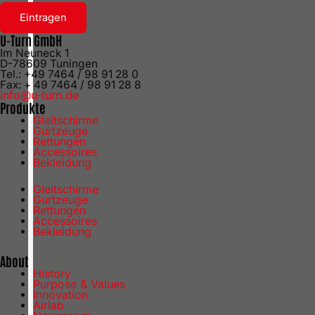
Eintragen
U-Turn GmbH
Im Neuneck 1
D-78609 Tuningen
Tel.: +49 7464 / 98 91 28 0
Fax: + 49 7464 / 98 91 28 8
info@u-turn.de
Produkte
Gleitschirme
Gurtzeuge
Rettungen
Accessoires
Bekleidung
Gleitschirme
Gurtzeuge
Rettungen
Accessoires
Bekleidung
About
History
Purpose & Values
Innovation
Airlab