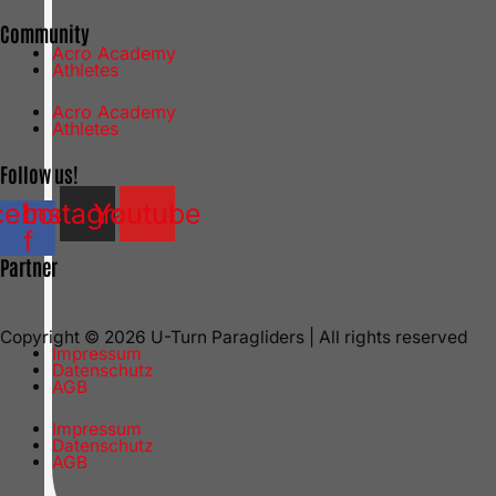
Community
Acro Academy
Athletes
Acro Academy
Athletes
Follow us!
cebook-
Instagram
Youtube
f
Partner
Copyright © 2026 U-Turn Paragliders | All rights reserved
Impressum
Datenschutz
AGB
Impressum
Datenschutz
AGB