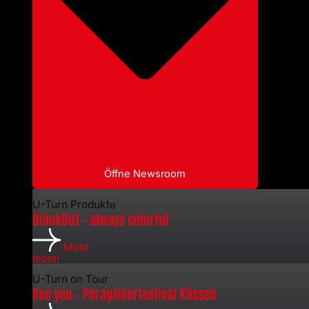
Öffne Newsroom
U-Turn Produkte
BlackOut – always colorful
Mehr
lesen
U-Turn on Tour
See you – Paraglidertestival Kössen