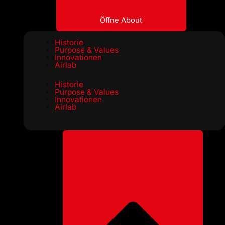
Öffne About
Historie
Purpose & Values
Innovationen
Airlab
Historie
Purpose & Values
Innovationen
Airlab