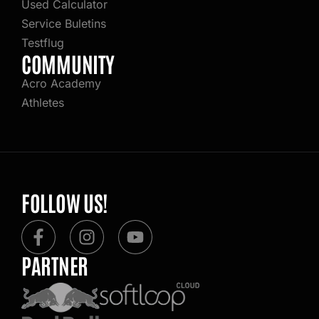
Used Calculator
Service Buletins
Testflug
COMMUNITY
Acro Academy
Athletes
FOLLOW US!
F
I
Y
a
n
o
PARTNER
c
s
u
e
t
t
b
a
u
o
g
b