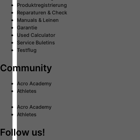
Produktregistrierung
Reparaturen & Check
Manuals & Leinen
Garantie
Used Calculator
Service Buletins
Testflug
Community
Acro Academy
Athletes
Acro Academy
Athletes
Follow us!