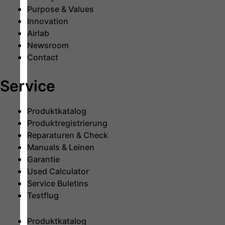
Purpose & Values
Innovation
Airlab
Newsroom
Contact
Service
Produktkatalog
Produktregistrierung
Reparaturen & Check
Manuals & Leinen
Garantie
Used Calculator
Service Buletins
Testflug
Produktkatalog