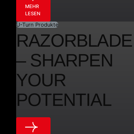
MEHR
LESEN
U-Turn Produkte
RAZORBLADE
– SHARPEN
YOUR
POTENTIAL