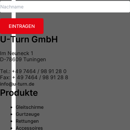
EINTRAGEN
U-Turn GmbH
Im Neuneck 1
D-78609 Tuningen
Tel.: +49 7464 / 98 91 28 0
Fax: + 49 7464 / 98 91 28 8
info@u-turn.de
Produkte
Gleitschirme
Gurtzeuge
Rettungen
Accessoires