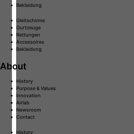
Bekleidung
Gleitschirme
Gurtzeuge
Rettungen
Accessoires
Bekleidung
About
History
Purpose & Values
Innovation
Airlab
Newsroom
Contact
History