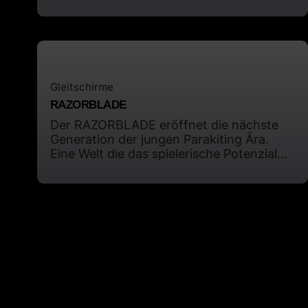
Handling sowie die super
EMOTION in seiner vierten Generation
Starteigenschaften erhalten bleiben,
nun wieder eine neue Ära. Schneller,
jedoch mit deutlich mehr Leistung
leichter, sicherer und der wichtigste Wert
versehen werden.
an dem wir den EMOTION messen: Das
sichere Piloten-Lachen nach der
Landung.
Gleitschirme
RAZORBLADE
Der RAZORBLADE eröffnet die nächste
Generation der jungen Parakiting Ära.
Eine Welt die das spielerische Potenzial
unweigerlich in dir weckt und mit
Geschwindigkeit vereint.
GLEITSCHIR
WEITERE