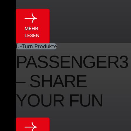
MEHR
LESEN
U-Turn Produkte
PASSENGER3
– SHARE
YOUR FUN