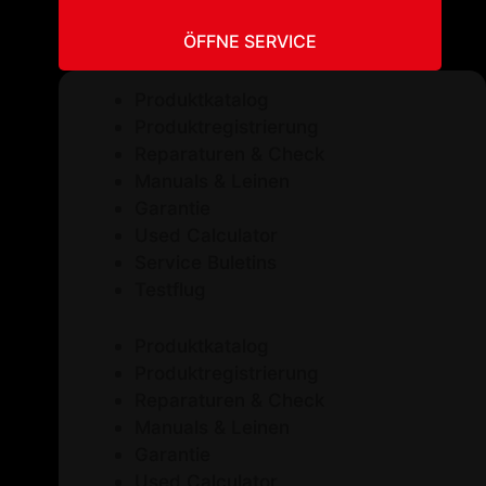
ÖFFNE SERVICE
Produktkatalog
Produktregistrierung
Reparaturen & Check
Manuals & Leinen
Garantie
Used Calculator
Service Buletins
Testflug
Produktkatalog
Produktregistrierung
Reparaturen & Check
Manuals & Leinen
Garantie
Used Calculator