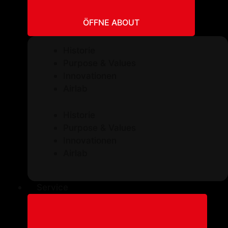
ÖFFNE ABOUT
Historie
Purpose & Values
Innovationen
Airlab
Historie
Purpose & Values
Innovationen
Airlab
Service