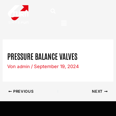
Post
Zum
navigation
Inhalt
springen
PRESSURE BALANCE VALVES
Von
/
September 19, 2024
admin
PREVIOUS
NEXT