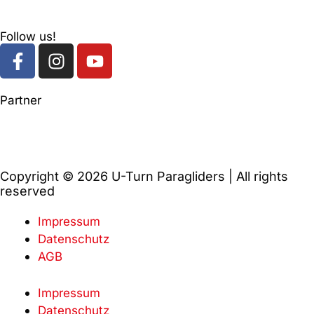
Follow us!
F
I
Y
a
n
o
c
s
u
Partner
e
t
t
b
a
u
o
g
b
o
r
e
k
a
Copyright © 2026 U-Turn Paragliders | All rights
-
m
reserved
f
Impressum
Datenschutz
AGB
Impressum
Datenschutz