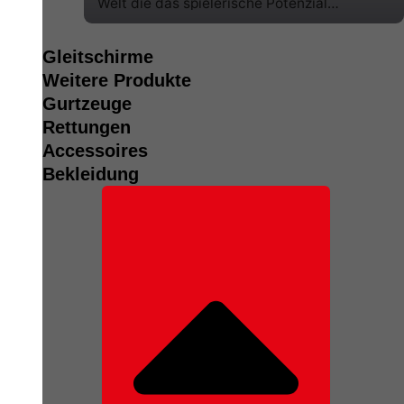
Welt die das spielerische Potenzial
unweigerlich in dir weckt und mit
Geschwindigkeit vereint.
Gleitschirme
Weitere Produkte
Gurtzeuge
Rettungen
Accessoires
Bekleidung