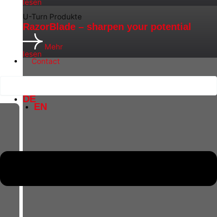
lesen
U-Turn Produkte
RazorBlade – sharpen your potential
Mehr
lesen
Contact
DE
EN