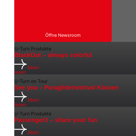
Öffne Newsroom
U-Turn Produkte
BlackOut – always colorful
Mehr
lesen
U-Turn on Tour
See you – Paraglidertestival Kössen
Mehr
lesen
U-Turn Produkte
Passenger3 – share your fun
Mehr