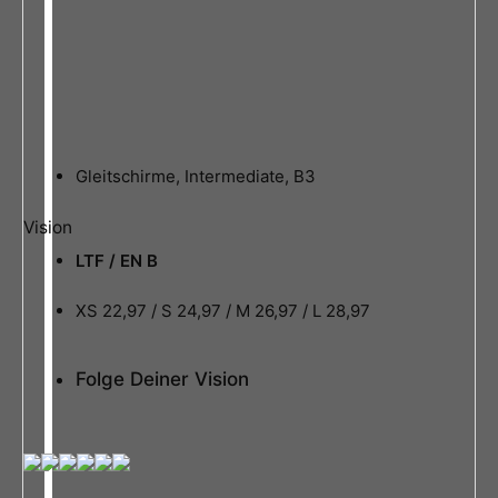
Gleitschirme
,
Intermediate
,
B3
Vision
LTF / EN B
XS 22,97 / S 24,97 / M 26,97 / L 28,97
Folge Deiner Vision