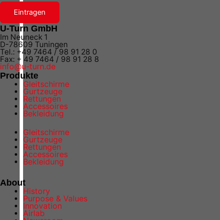
Eintragen
U-Turn GmbH
Im Neuneck 1
D-78609 Tuningen
Tel.: +49 7464 / 98 91 28 0
Fax: + 49 7464 / 98 91 28 8
info@u-turn.de
Produkte
Gleitschirme
Gurtzeuge
Rettungen
Accessoires
Bekleidung
Gleitschirme
Gurtzeuge
Rettungen
Accessoires
Bekleidung
About
History
Purpose & Values
Innovation
Airlab