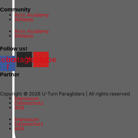
Community
Acro Academy
Athletes
Acro Academy
Athletes
Follow us!
cebook-
Instagram
Youtube
f
Partner
Copyright © 2026 U-Turn Paragliders | All rights reserved
Impressum
Datenschutz
AGB
Impressum
Datenschutz
AGB